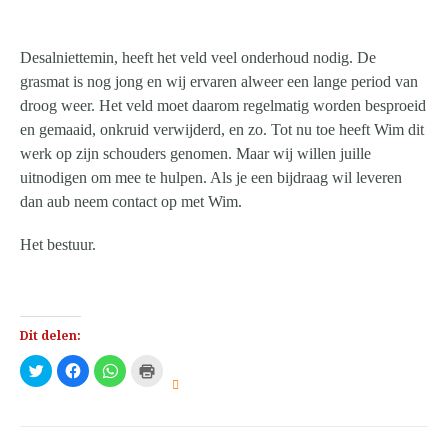
Desalniettemin, heeft het veld veel onderhoud nodig. De
grasmat is nog jong en wij ervaren alweer een lange period van
droog weer. Het veld moet daarom regelmatig worden besproeid
en gemaaid, onkruid verwijderd, en zo. Tot nu toe heeft Wim dit
werk op zijn schouders genomen. Maar wij willen juille
uitnodigen om mee te hulpen. Als je een bijdraag wil leveren
dan aub neem contact op met Wim.
Het bestuur.
Dit delen:
Klik
Klik
Klik
Klik
om
om
om
om
te
te
te
af
delen
delen
delen
te
met
op
op
drukken
Twitter
Facebook
WhatsApp
(Wordt
(Wordt
(Wordt
(Wordt
in