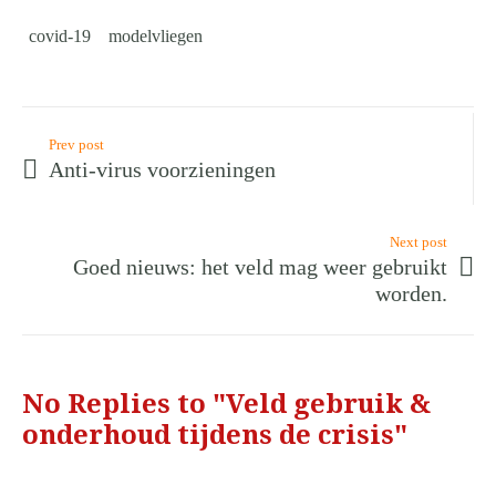
in
in
in
een
een
een
een
nieuw
nieuw
nieuw
nieuw
venster
covid-19
modelvliegen
venster
venster
venster
geopend)
geopend)
geopend)
geopend)
Prev post
Anti-virus voorzieningen
Next post
Goed nieuws: het veld mag weer gebruikt
worden.
No Replies to "Veld gebruik &
onderhoud tijdens de crisis"